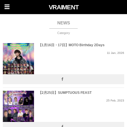
VRAIMENT
NEWS
Category
【1月16日・17日】MOTO Birthday 2Days
11
Jan
,
2026
【2月25日】SUMPTUOUS FEAST
25
Feb
,
2023