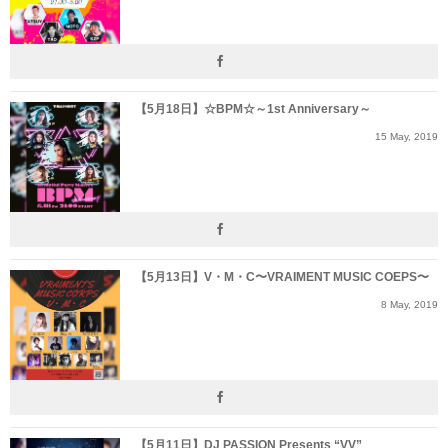
【5月18日】☆BPM☆～1st Anniversary～
15
May
,
2019
【5月13日】V・M・C〜VRAIMENT MUSIC COEPS〜
8
May
,
2019
【5月11日】DJ PASSION Presents “VV”