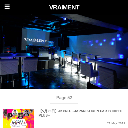
VRAIMENT
Page 52
【5月25日】JKPN＋ ~JAPAN KOREN PARTY NIGHT
PLUS~
21
May
,
2019