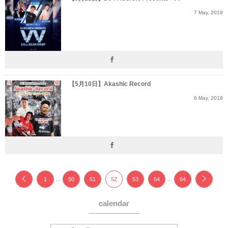
7
May
,
2019
【5月10日】Akashic Record
6
May
,
2019
...
...
1
50
51
52
53
54
64
calendar