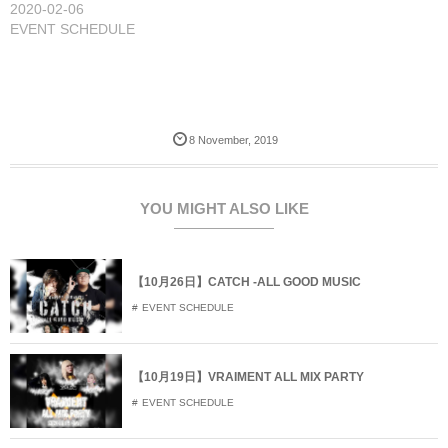
2020-02-06
ウ
い
ウ
で
(
で
EVENT SCHEDULE
開
新
開
き
し
き
ま
い
ま
す
ウ
す
)
ィ
)
ン
ド
ウ
で
開
8
November
,
2019
き
ま
す
)
YOU MIGHT ALSO LIKE
【10月26日】CATCH -ALL GOOD MUSIC
EVENT SCHEDULE
【10月19日】VRAIMENT ALL MIX PARTY
EVENT SCHEDULE