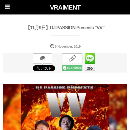
VRAIMENT
【11月9日】DJ PASSION Presents “VV”
8
November
,
2019