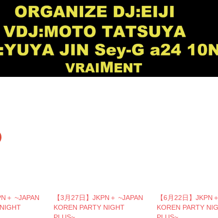
ク
リ
ッ
ク
し
て
G
o
o
g
N＋ ~JAPAN
【3月27日】JKPN＋ ~JAPAN
【6月22日】JKPN＋ 
e
+
 NIGHT
KOREN PARTY NIGHT
KOREN PARTY NI
で
共
PLUS~
PLUS~