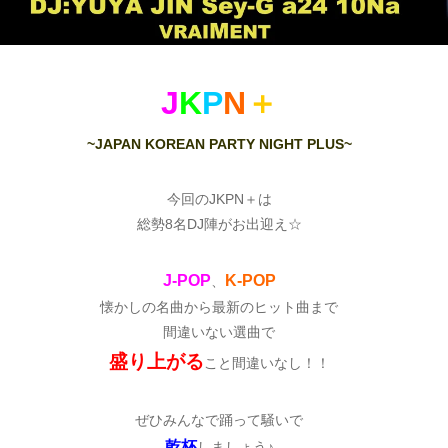
J
K
P
N
＋
~JAPAN KOREAN PARTY NIGHT PLUS~
今回のJKPN＋は
総勢8名DJ陣がお出迎え☆
J-POP
K-POP
、
懐かしの名曲から最新のヒット曲まで
間違いない選曲で
盛り上がる
こと間違いなし！！
ぜひみんなで踊って騒いで
乾杯
しましょう♪