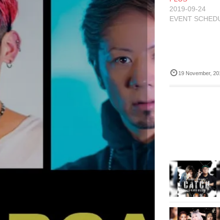
有
ク
2019-09-24
(
リ
(
新
ッ
EVENT SCHED
し
ク
い
し
ウ
て
ィ
く
ン
だ
ド
さ
ウ
い
で
(
開
新
19
November
,
20
き
し
ま
い
す
ウ
)
ィ
)
ン
ド
ウ
で
開
き
ま
す
)