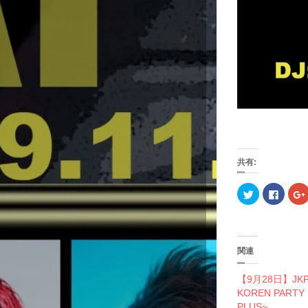
共有:
ク
F
リ
a
ッ
c
ク
e
し
b
て
o
T
o
w
k
関連
i
で
t
共
t
有
l
【9月28日】JKP
e
す
r
る
KOREN PARTY
で
に
PLUS~
共
は