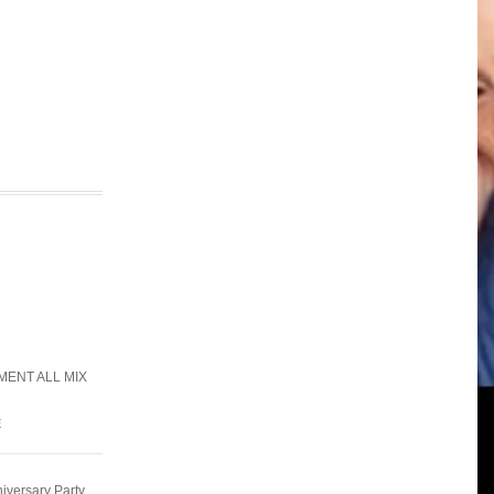
ENT ALL MIX
E
ersary Party