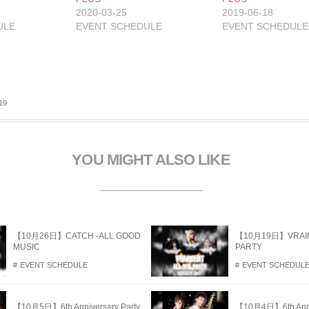
有
2020-03-25
2019-06-18
新
ULE
EVENT SCHEDULE
EVENT SCHEDULE
し
い
ウ
ィ
ン
ド
ウ
で
開
19
き
ま
す
YOU MIGHT ALSO LIKE
【10月26日】CATCH -ALL GOOD
【10月19日】VRAIM
MUSIC
PARTY
EVENT SCHEDULE
EVENT SCHEDUL
【10月5日】6th Anniversary Party
【10月4日】6th Anniv