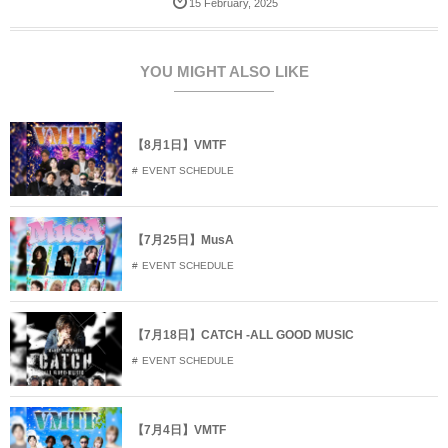
15
February
,
2025
w
k
o
i
で
o
t
共
g
t
有
l
e
す
e
r
る
+
YOU MIGHT ALSO LIKE
で
に
で
共
は
共
有
ク
有
(
リ
(
新
ッ
新
し
ク
し
【8月1日】VMTF
い
し
い
ウ
て
ウ
EVENT SCHEDULE
ィ
く
ィ
ン
だ
ン
ド
さ
ド
ウ
い
ウ
で
(
で
開
新
開
【7月25日】MusA
き
し
き
ま
い
ま
EVENT SCHEDULE
す
ウ
す
)
ィ
)
ン
ド
ウ
で
【7月18日】CATCH -ALL GOOD MUSIC
開
き
EVENT SCHEDULE
ま
す
)
【7月4日】VMTF