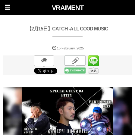
VRAIMENT
【2月15日】CATCH -ALL GOOD MUSIC
15
February
,
2025