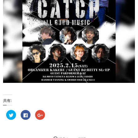
共有:
ク
F
ク
リ
a
リ
ッ
c
ッ
ク
e
ク
し
b
し
て
o
て
T
o
G