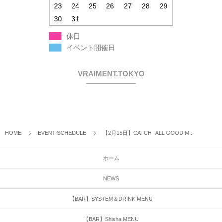
23
24
25
26
27
28
29
30
31
休日
イベント開催日
VRAIMENT.TOKYO
HOME
EVENT SCHEDULE
【2月15日】CATCH -ALL GOOD M...
ホーム
NEWS
【BAR】SYSTEM＆DRINK MENU
【BAR】Shisha MENU