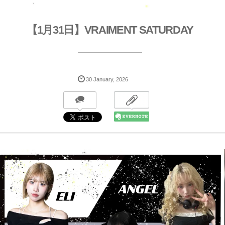
【1月31日】VRAIMENT SATURDAY
30
January
,
2026