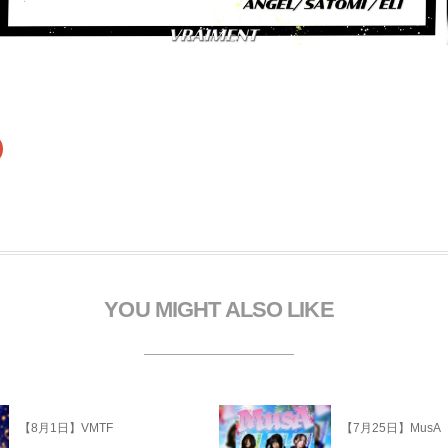
ク
リ
ッ
ク
し
て
G
o
o
g
e
+
で
YOU MIGHT ALSO LIKE
共
有
新
し
い
ウ
ィ
ン
ド
【8月1日】VMTF
【7月25日】MusA
ウ
で