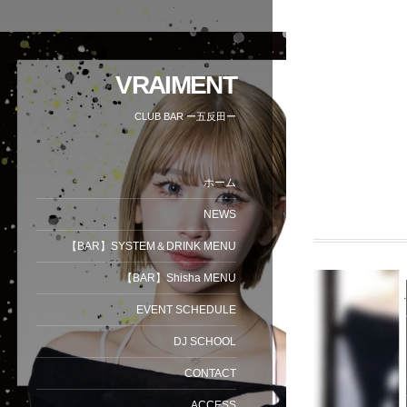
VRAIMENT
CLUB BAR ー五反田ー
ホーム
NEWS
【BAR】SYSTEM＆DRINK MENU
【BAR】Shisha MENU
EVENT SCHEDULE
DJ SCHOOL
CONTACT
ACCESS