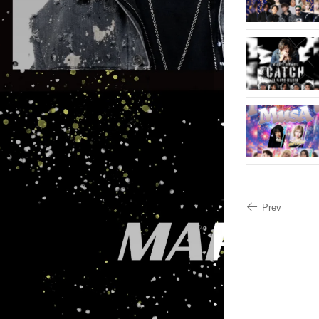
開
新
き
し
ま
い
す
ウ
)
ィ
)
ン
ド
ウ
で
開
き
ま
す
)
Prev