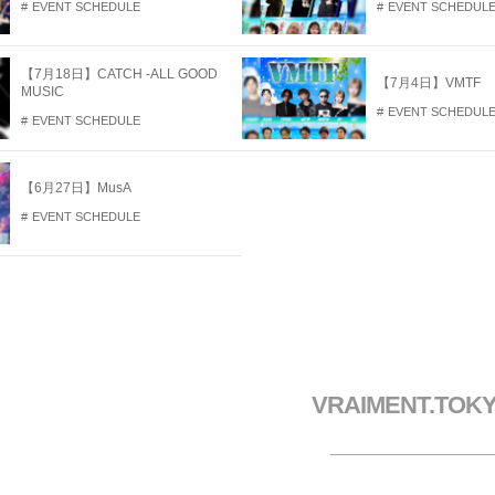
EVENT SCHEDULE
EVENT SCHEDUL
開
き
ま
す
【7月18日】CATCH -ALL GOOD
【7月4日】VMTF
MUSIC
EVENT SCHEDUL
EVENT SCHEDULE
【6月27日】MusA
EVENT SCHEDULE
VRAIMENT.TOK