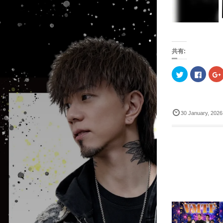
共有:
ク
F
リ
a
ッ
c
ク
e
し
b
て
o
T
o
30
January
,
2026
w
k
i
で
t
共
t
有
l
e
す
r
る
で
に
共
は
有
ク
(
リ
(
新
ッ
し
ク
い
し
ウ
て
ィ
く
ン
だ
ド
さ
ウ
い
で
(