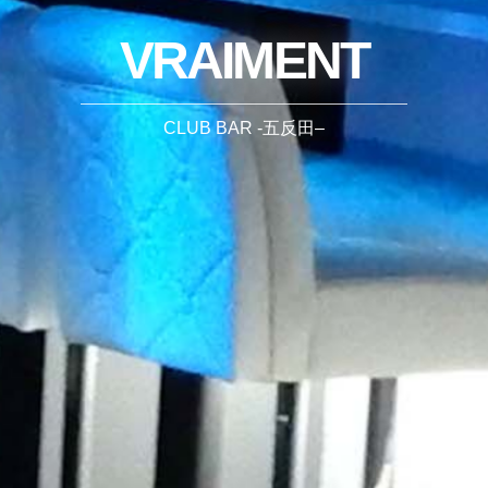
VRAIMENT
CLUB BAR -五反田–