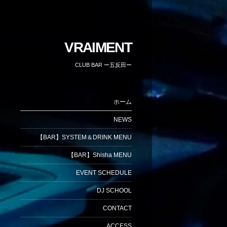
VRAIMENT
CLUB BAR ー五反田ー
ホーム
NEWS
【BAR】SYSTEM＆DRINK MENU
【BAR】Shisha MENU
EVENT SCHEDULE
DJ SCHOOL
CONTACT
ACCESS