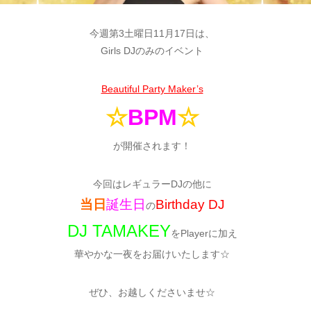
今週第3土曜日11月17日は、
Girls DJのみのイベント
Beautiful Party Maker’s
☆
BPM
☆
が開催されます！
今回はレギュラーDJの他に
当日
誕生日
Birthday DJ
の
DJ TAMAKEY
をPlayerに加え
華やかな一夜をお届けいたします☆
ぜひ、お越しくださいませ☆