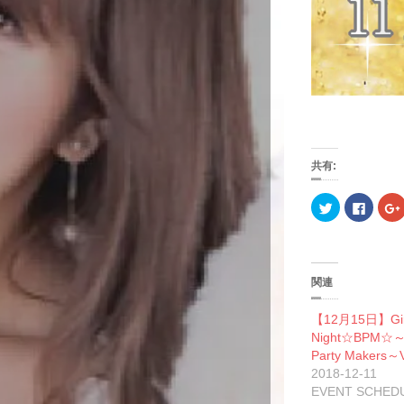
共有:
ク
F
リ
a
ッ
c
ク
e
し
b
て
o
T
o
w
k
関連
i
で
t
共
t
有
l
【12月15日】Gir
e
す
r
る
Night☆BPM☆～B
で
に
Party Makers～V
共
は
有
ク
2018-12-11
(
リ
(
新
ッ
EVENT SCHED
し
ク