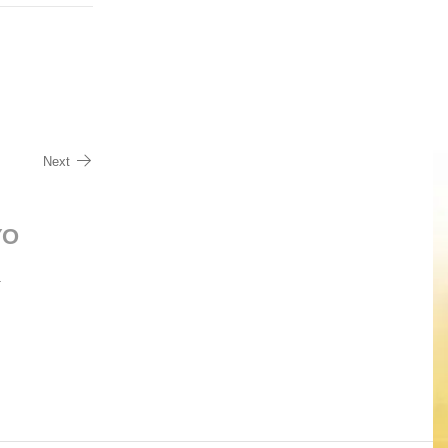
Next
YO