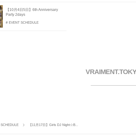
【10月4日5日】6th Anniversary
Party 2days
EVENT SCHEDULE
VRAIMENT.TOK
 SCHEDULE
【11月17日】Girls DJ Night☆B...