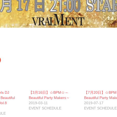
ク
リ
ッ
ク
し
て
G
o
o
g
ls DJ
【3月16日】☆BPM☆～
【7月20日】☆BP
e
+
eautiful
Beautiful Party Makers～
Beautiful Party Ma
で
ol.8
共
2019-03-11
2019-07-17
有
EVENT SCHEDULE
EVENT SCHEDULE
新
ULE
し