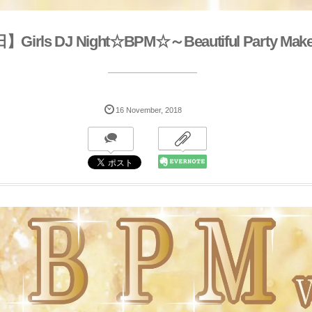
Girls DJ Night☆BPM☆～Beautiful Party Make
16
November
,
2018