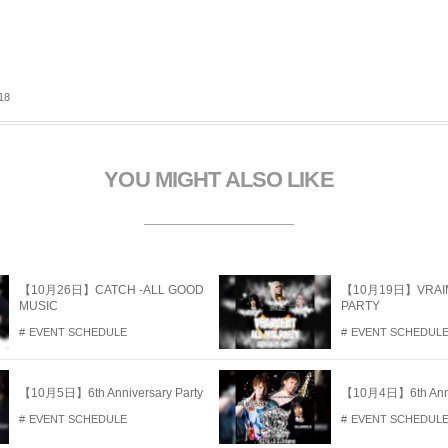
い
ウ
ィ
ン
ド
ウ
で
開
18
き
ま
す
YOU MIGHT ALSO LIKE
【10月26日】CATCH -ALL GOOD
【10月19日】VRAIM
MUSIC
PARTY
EVENT SCHEDULE
EVENT SCHEDUL
【10月5日】6th Anniversary Party
【10月4日】6th Anniv
EVENT SCHEDULE
EVENT SCHEDUL