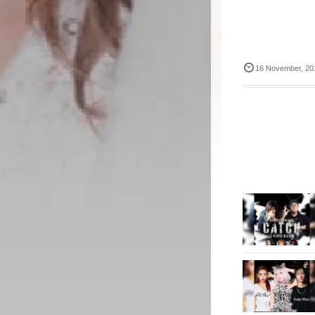
い
し
ウ
て
ィ
く
ン
だ
ド
さ
ウ
い
で
(
開
新
16
November
,
20
き
し
ま
い
す
ウ
)
ィ
)
ン
ド
ウ
で
開
き
ま
す
)