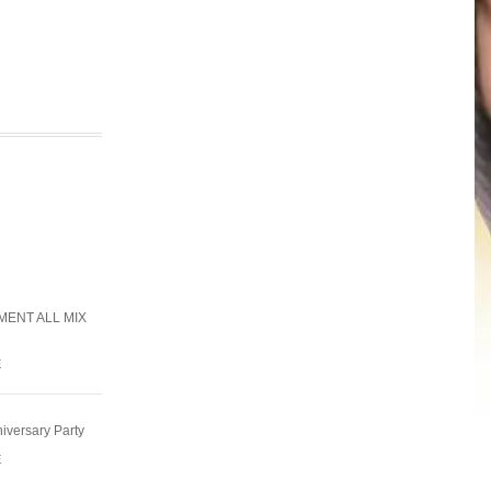
ENT ALL MIX
E
ersary Party
E