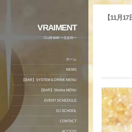
【11月17日】
VRAIMENT
CLUB BAR ー五反田ー
ホーム
NEWS
【BAR】SYSTEM＆DRINK MENU
【BAR】Shisha MENU
EVENT SCHEDULE
DJ SCHOOL
CONTACT
ACCESS