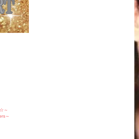
M☆～
kers～