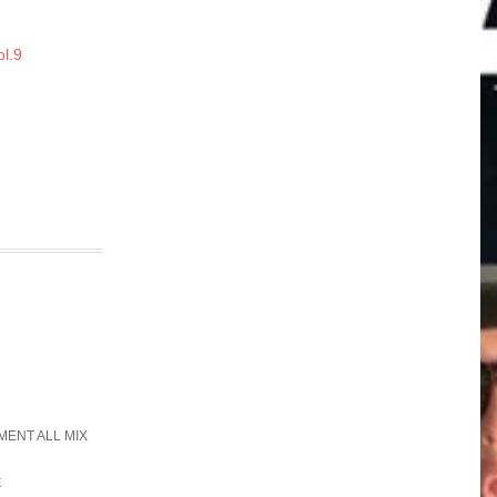
l.9
ENT ALL MIX
E