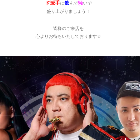
ド派手
飲
騒
に
んで
いで
盛り上がりましょう！
皆様のご来店を
心よりお待ちいたしております☆