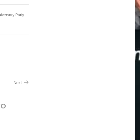
ersary Party
E
Next
YO