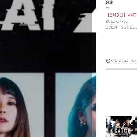
w
k
関連
i
で
t
共
t
有
l
【8月3日】VMTF 
e
す
r
る
2019-07-30
で
に
EVENT SCHED
共
は
有
ク
(
リ
(
新
ッ
し
ク
い
し
ウ
て
ィ
く
ン
だ
ド
さ
5
September
,
20
ウ
い
で
(
開
新
き
し
ま
い
す
ウ
)
ィ
)
ン
ド
ウ
で
開
き
ま
す
)