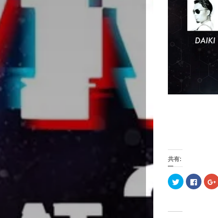
共有:
ク
F
リ
a
ッ
c
ク
e
し
b
て
o
T
o