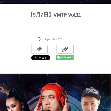
【9月7日】VMTF Vol.11
5
September
,
2019