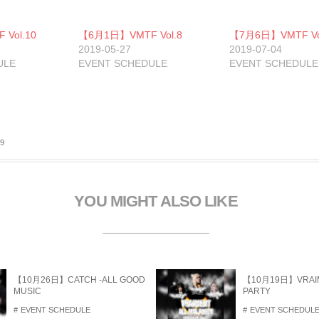
o
o
g
Vol.10
【6月1日】VMTF Vol.8
【7月6日】VMTF Vo
e
+
2019-05-27
2019-07-04
で
ULE
共
EVENT SCHEDULE
EVENT SCHEDULE
有
新
し
い
ウ
ィ
ン
ド
19
ウ
で
開
き
ま
す
YOU MIGHT ALSO LIKE
【10月26日】CATCH -ALL GOOD
【10月19日】VRAIM
MUSIC
PARTY
EVENT SCHEDULE
EVENT SCHEDUL