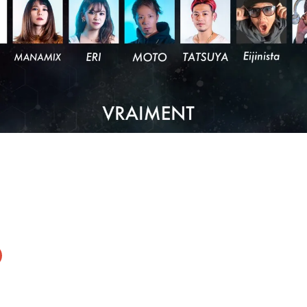
ク
リ
ッ
ク
し
て
G