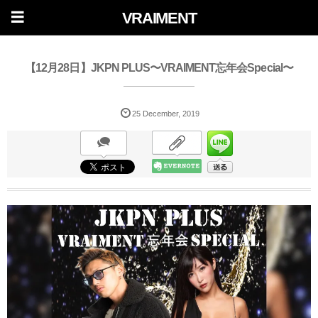
VRAIMENT
【12月28日】JKPN PLUS〜VRAIMENT忘年会Special〜
25
December
,
2019