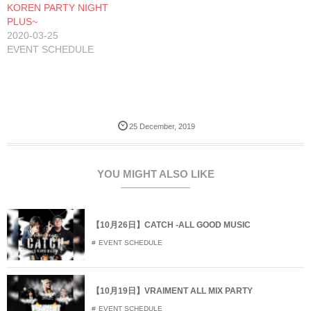
KOREN PARTY NIGHT
ウ
い
ウ
で
(
で
PLUS~
開
新
開
き
し
き
2020-03-25
ま
い
ま
EVENT SCHEDULE
す
ウ
す
)
ィ
)
ン
ド
ウ
で
開
き
ま
す
25
December
,
2019
)
YOU MIGHT ALSO LIKE
【10月26日】CATCH -ALL GOOD MUSIC
EVENT SCHEDULE
【10月19日】VRAIMENT ALL MIX PARTY
EVENT SCHEDULE