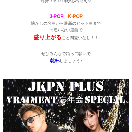
総勢10名DJ陣がお出迎え☆
J-POP
K-POP
、
懐かしの名曲から最新のヒット曲まで
間違いない選曲で
盛り上がる
こと間違いなし！！
ぜひみんなで踊って騒いで
乾杯
しましょう♪