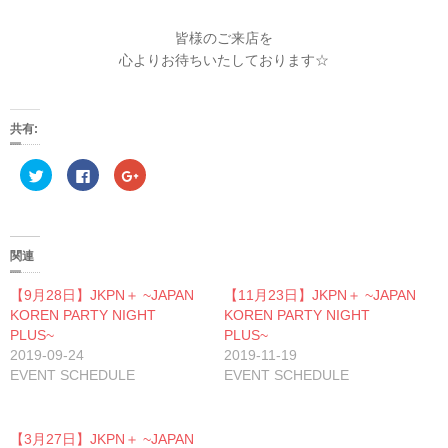
皆様のご来店を
心よりお待ちいたしております☆
共有:
ク
F
ク
リ
a
リ
ッ
c
ッ
ク
e
ク
し
b
し
て
o
て
T
o
G
w
k
o
関連
i
で
o
t
共
g
t
有
l
【9月28日】JKPN＋ ~JAPAN
【11月23日】JKPN＋ ~JAPAN
e
す
e
KOREN PARTY NIGHT
r
る
+
KOREN PARTY NIGHT
で
に
で
PLUS~
PLUS~
共
は
共
有
ク
有
2019-09-24
2019-11-19
(
リ
(
EVENT SCHEDULE
新
ッ
新
EVENT SCHEDULE
し
ク
し
い
し
い
ウ
て
ウ
ィ
く
ィ
ン
だ
ン
【3月27日】JKPN＋ ~JAPAN
ド
さ
ド