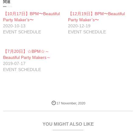
w
k
o
関連
i
で
o
t
共
g
t
有
l
【10月17日】BPM〜Beautiful
【12月19日】BPM〜Beautiful
e
す
e
Party Maker's〜
r
る
+
Party Maker’s〜
で
に
で
2020-10-13
2020-12-19
共
は
共
有
ク
有
EVENT SCHEDULE
EVENT SCHEDULE
(
リ
(
新
ッ
新
し
ク
し
い
し
い
ウ
て
ウ
【7月20日】☆BPM☆～
ィ
く
ィ
ン
だ
ン
Beautiful Party Makers～
ド
さ
ド
2019-07-17
ウ
い
ウ
で
(
で
EVENT SCHEDULE
開
新
開
き
し
き
ま
い
ま
す
ウ
す
)
ィ
)
ン
ド
ウ
で
開
17
November
,
2020
き
ま
す
)
YOU MIGHT ALSO LIKE