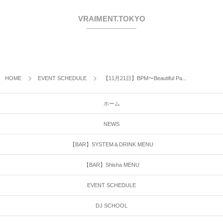
VRAIMENT.TOKYO
HOME
EVENT SCHEDULE
【11月21日】BPM〜Beautiful Pa...
ホーム
NEWS
【BAR】SYSTEM＆DRINK MENU
【BAR】Shisha MENU
EVENT SCHEDULE
DJ SCHOOL