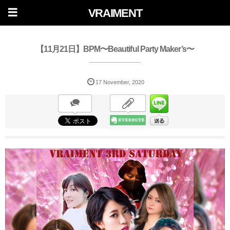
VRAIMENT
【11月21日】BPM〜Beautiful Party Maker’s〜
17
November
,
2020