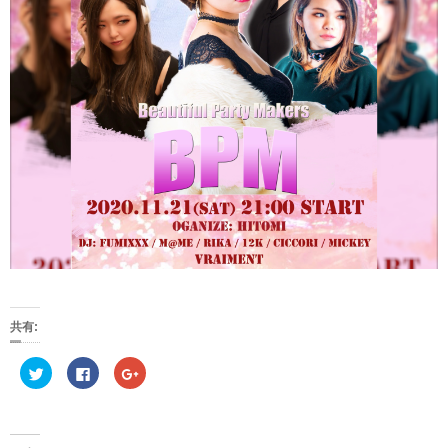
共有:
ク
F
ク
リ
a
リ
ッ
c
ッ
ク
e
ク
し
b
し
て
o
て
T
o
G