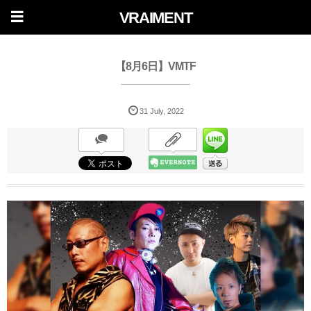
VRAIMENT
【8月6日】VMTF
31
July
,
2022