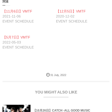
w
k
o
関連
i
で
o
t
共
g
t
有
l
【11月6日】VMTF
【12月5日】VMTF
e
す
e
2021-11-06
r
る
+
2020-12-02
で
に
で
EVENT SCHEDULE
EVENT SCHEDULE
共
は
共
有
ク
有
(
リ
(
新
ッ
新
し
ク
し
【5月7日】VMTF
い
し
い
ウ
て
ウ
2022-05-03
ィ
く
ィ
ン
だ
ン
EVENT SCHEDULE
ド
さ
ド
ウ
い
ウ
で
(
で
開
新
開
き
し
き
ま
い
ま
す
ウ
す
)
ィ
)
ン
31
July
,
2022
ド
ウ
で
開
き
ま
YOU MIGHT ALSO LIKE
す
)
【10月26日】CATCH -ALL GOOD MUSIC