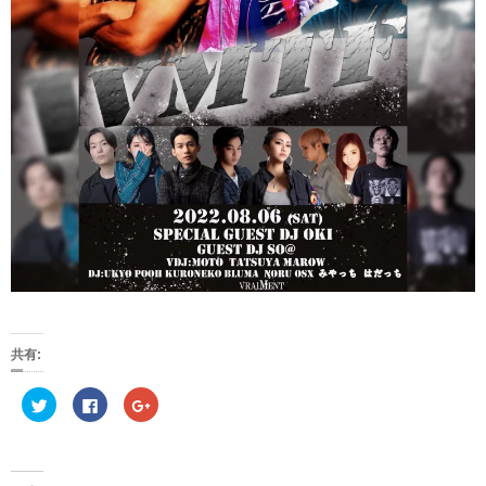
共有:
ク
F
ク
リ
a
リ
ッ
c
ッ
ク
e
ク
し
b
し
て
o
て
T
o
G