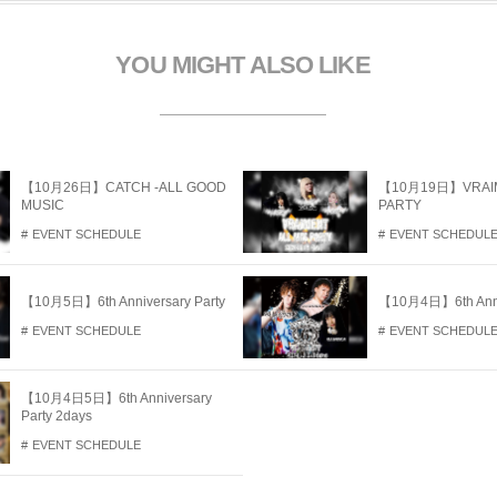
開
き
ま
す
YOU MIGHT ALSO LIKE
【10月26日】CATCH -ALL GOOD
【10月19日】VRAIM
MUSIC
PARTY
EVENT SCHEDULE
EVENT SCHEDUL
【10月5日】6th Anniversary Party
【10月4日】6th Anniv
EVENT SCHEDULE
EVENT SCHEDUL
【10月4日5日】6th Anniversary
Party 2days
EVENT SCHEDULE