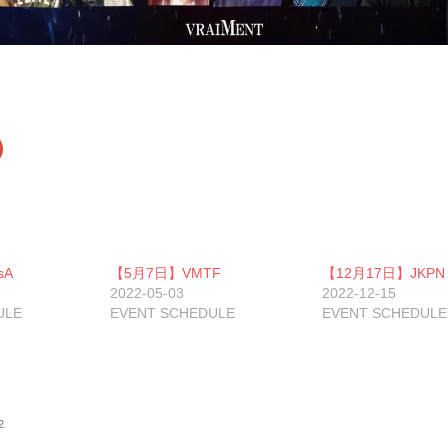
ク
リ
ッ
ク
し
て
G
o
o
g
sA
【5月7日】VMTF
【12月17日】JKPN
e
+
2022-05-03
2022-12-15
で
ULE
共
EVENT SCHEDULE
EVENT SCHEDULE
有
新
し
い
ウ
ィ
ン
ド
2
ウ
で