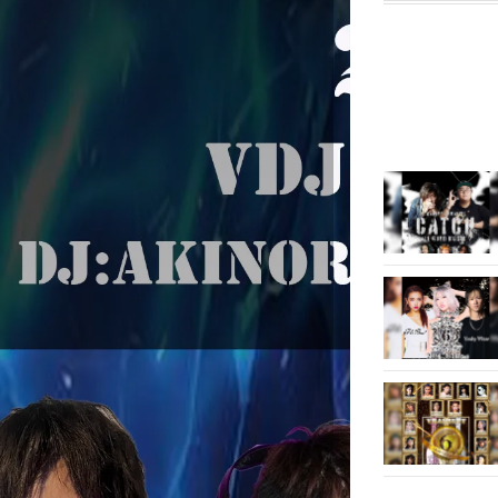
開
新
き
し
ま
い
す
ウ
)
ィ
)
ン
ド
ウ
で
開
き
ま
す
)