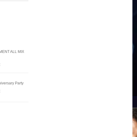
ENT ALL MIX
E
ersary Party
E