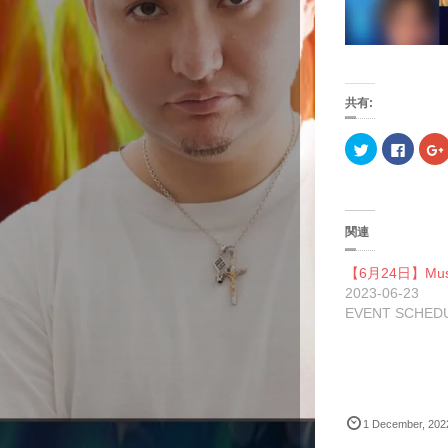
共有:
ク
F
リ
a
ッ
c
ク
e
し
b
て
o
T
o
w
k
関連
i
で
t
共
t
有
l
【6月24日】Mu
e
す
r
る
2023-06-23
で
に
EVENT SCHED
共
は
有
ク
(
リ
(
新
ッ
し
ク
い
し
ウ
て
ィ
く
ン
だ
ド
さ
1
December
,
202
ウ
い
で
(