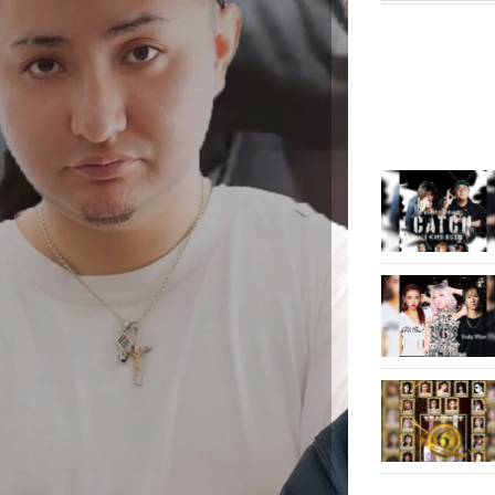
開
新
き
し
ま
い
す
ウ
)
ィ
)
ン
ド
ウ
で
開
き
ま
す
)