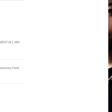
ENT ALL MIX
E
ersary Party
E