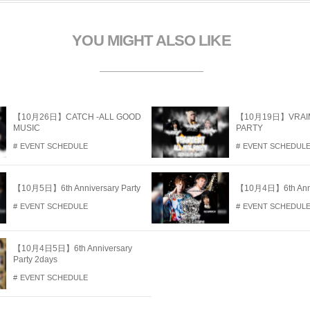
開
き
ま
す
YOU MIGHT ALSO LIKE
【10月26日】CATCH -ALL GOOD
【10月19日】VRAIM
MUSIC
PARTY
EVENT SCHEDULE
EVENT SCHEDUL
【10月5日】6th Anniversary Party
【10月4日】6th Anniv
EVENT SCHEDULE
EVENT SCHEDUL
【10月4日5日】6th Anniversary
Party 2days
EVENT SCHEDULE