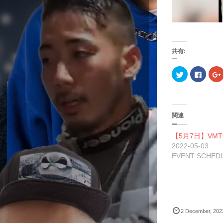
共有:
ク
F
リ
a
ッ
c
ク
e
し
b
て
o
T
o
w
k
関連
i
で
t
共
t
有
l
【5月7日】VMT
e
す
r
る
2022-05-03
で
に
EVENT SCHED
共
は
有
ク
(
リ
(
新
ッ
し
ク
い
し
ウ
て
ィ
く
ン
だ
ド
さ
2
December
,
202
ウ
い
で
(