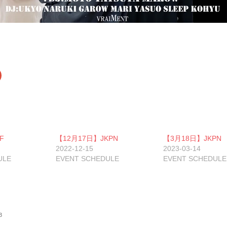
ク
リ
ッ
ク
し
て
G
o
o
g
F
【12月17日】JKPN
【3月18日】JKPN
e
+
2022-12-15
2023-03-14
で
ULE
共
EVENT SCHEDULE
EVENT SCHEDULE
有
新
し
い
ウ
ィ
ン
ド
3
ウ
で