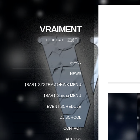
VRAIMENT
CLUB BAR ー五反田ー
ホーム
NEWS
【BAR】SYSTEM＆DRINK MENU
【BAR】Shisha MENU
EVENT SCHEDULE
DJ SCHOOL
CONTACT
ACCESS