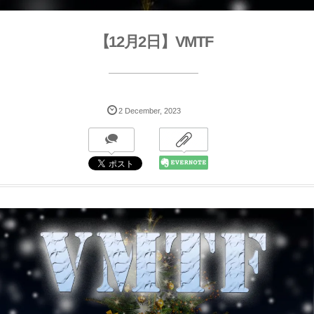
【12月2日】VMTF
2
December
,
2023