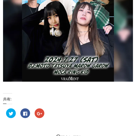
共有:
ク
F
ク
リ
a
リ
ッ
c
ッ
ク
e
ク
し
b
し
て
o
て
T
o
G