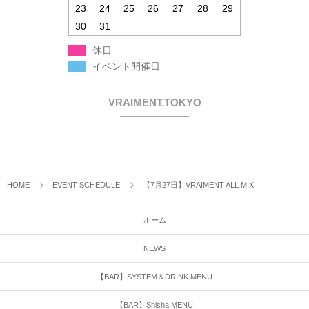
23
24
25
26
27
28
29
30
31
休日
イベント開催日
VRAIMENT.TOKYO
HOME
EVENT SCHEDULE
【7月27日】VRAIMENT ALL MIX ...
ホーム
NEWS
【BAR】SYSTEM＆DRINK MENU
【BAR】Shisha MENU