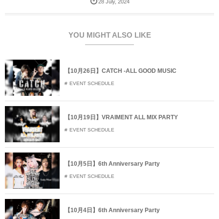
28
July
,
2024
w
k
o
i
で
o
t
共
g
t
有
l
e
す
e
r
る
+
YOU MIGHT ALSO LIKE
で
に
で
共
は
共
有
ク
有
(
リ
(
新
ッ
新
し
ク
し
【10月26日】CATCH -ALL GOOD MUSIC
い
し
い
ウ
て
ウ
EVENT SCHEDULE
ィ
く
ィ
ン
だ
ン
ド
さ
ド
ウ
い
ウ
で
(
で
開
新
開
【10月19日】VRAIMENT ALL MIX PARTY
き
し
き
ま
い
ま
EVENT SCHEDULE
す
ウ
す
)
ィ
)
ン
ド
ウ
で
【10月5日】6th Anniversary Party
開
き
EVENT SCHEDULE
ま
す
)
【10月4日】6th Anniversary Party