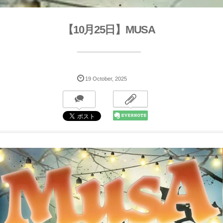
【10月25日】MUSA
19
October
,
2025