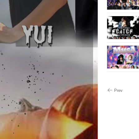
開
新
き
し
ま
い
す
ウ
)
ィ
)
ン
ド
ウ
で
開
き
ま
す
)
Prev