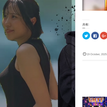
共有:
ク
F
リ
a
ッ
c
ク
e
し
b
て
o
T
o
19
October
,
2025
w
k
i
で
t
共
t
有
l
e
す
r
る
で
に
共
は
有
ク
(
リ
(
新
ッ
し
ク
い
し
ウ
て
ィ
く
ン
だ
ド
さ
ウ
い
で
(