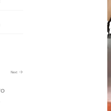
E
E
Next
YO