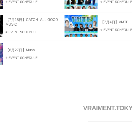
EVENT SCHEDULE
EVENT SCHEDUL
開
き
ま
す
【7月18日】CATCH -ALL GOOD
【7月4日】VMTF
MUSIC
EVENT SCHEDUL
EVENT SCHEDULE
【6月27日】MusA
EVENT SCHEDULE
VRAIMENT.TOK