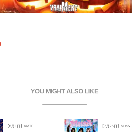
ク
リ
ッ
ク
し
て
G
o
o
g
e
+
で
YOU MIGHT ALSO LIKE
共
有
新
し
い
ウ
ィ
ン
ド
【8月1日】VMTF
【7月25日】MusA
ウ
で