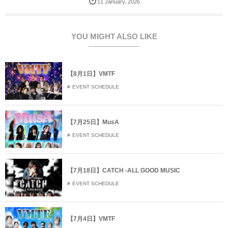
11
January
,
2026
w
k
o
i
で
o
t
共
g
t
有
l
e
す
e
r
る
+
YOU MIGHT ALSO LIKE
で
に
で
共
は
共
有
ク
有
(
リ
(
新
ッ
新
し
ク
し
【8月1日】VMTF
い
し
い
ウ
て
ウ
EVENT SCHEDULE
ィ
く
ィ
ン
だ
ン
ド
さ
ド
ウ
い
ウ
で
(
で
開
新
開
【7月25日】MusA
き
し
き
ま
い
ま
EVENT SCHEDULE
す
ウ
す
)
ィ
)
ン
ド
ウ
で
【7月18日】CATCH -ALL GOOD MUSIC
開
き
EVENT SCHEDULE
ま
す
)
【7月4日】VMTF