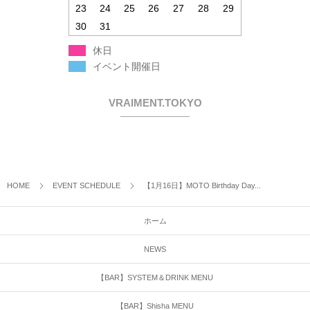
23
24
25
26
27
28
29
30
31
休日
イベント開催日
VRAIMENT.TOKYO
HOME
EVENT SCHEDULE
【1月16日】MOTO Birthday Day...
ホーム
NEWS
【BAR】SYSTEM＆DRINK MENU
【BAR】Shisha MENU