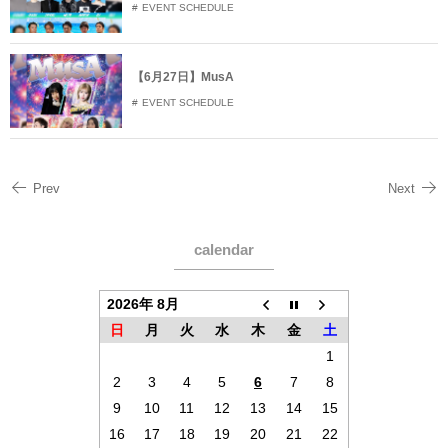
EVENT SCHEDULE
【6月27日】MusA
EVENT SCHEDULE
Prev
Next
calendar
2026年 8月
日
月
火
水
木
金
土
1
2
3
4
5
6
7
8
9
10
11
12
13
14
15
16
17
18
19
20
21
22