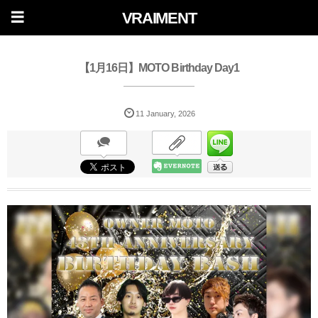
VRAIMENT
【1月16日】MOTO Birthday Day1
11
January
,
2026