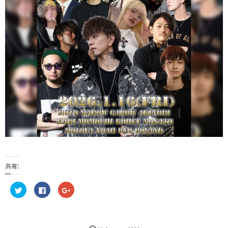
共有:
ク
F
ク
リ
a
リ
ッ
c
ッ
ク
e
ク
し
b
し
て
o
て
T
o
G