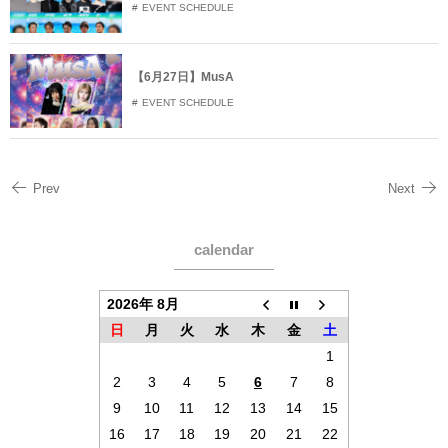
EVENT SCHEDULE
【6月27日】MusA
EVENT SCHEDULE
Prev
Next
calendar
2026年 8月
日
月
火
水
木
金
土
1
2
3
4
5
6
7
8
9
10
11
12
13
14
15
16
17
18
19
20
21
22