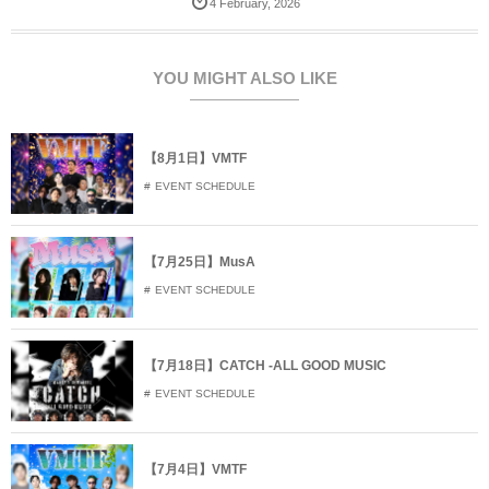
4
February
,
2026
w
k
o
i
で
o
t
共
g
t
有
l
e
す
e
r
る
+
YOU MIGHT ALSO LIKE
で
に
で
共
は
共
有
ク
有
(
リ
(
新
ッ
新
し
ク
し
【8月1日】VMTF
い
し
い
ウ
て
ウ
EVENT SCHEDULE
ィ
く
ィ
ン
だ
ン
ド
さ
ド
ウ
い
ウ
で
(
で
開
新
開
【7月25日】MusA
き
し
き
ま
い
ま
EVENT SCHEDULE
す
ウ
す
)
ィ
)
ン
ド
ウ
で
【7月18日】CATCH -ALL GOOD MUSIC
開
き
EVENT SCHEDULE
ま
す
)
【7月4日】VMTF