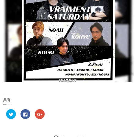
共有:
ク
F
ク
リ
a
リ
ッ
c
ッ
ク
e
ク
し
b
し
て
o
て
T
o
G